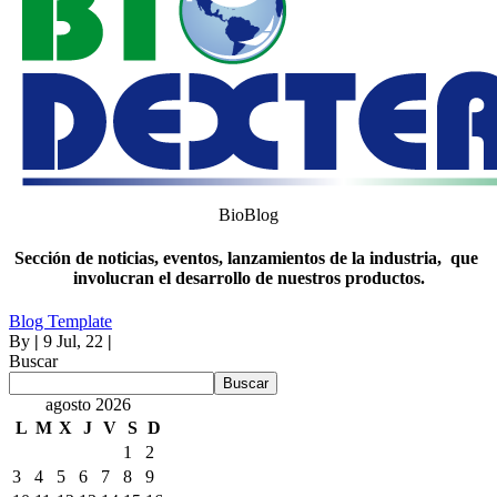
BioBlog
Sección de noticias, eventos, lanzamientos de la industria, que
involucran el desarrollo de nuestros productos.
Blog Template
By
|
9
Jul, 22
|
Buscar
Buscar
agosto 2026
L
M
X
J
V
S
D
1
2
3
4
5
6
7
8
9